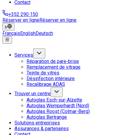
Contact
+352 290 150
Réserver en ligne
Réserver en ligne
fr
Français
English
Deutsch
Services
Réparation de pare-brise
Remplacement de vitrage
Teinte de vitres
Désinfection intérieure
Recalibrage ADAS
Trouver un centre
Autoglas Esch-sur-Alzette
Autoglas Wemperhardt (Nord)
Autoglas Roost (Colmar-Berg)
Autoglas Bertrange
Solutions entreprises
Assurances & partenaires
Contact