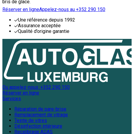
bris de glace.
Réserver en ligne
Appelez-nous au +352 290 150
Une référence depuis 1992
Assurance acceptée
Qualité d’origine garantie
Ou appelez-nous :
+352 290 150
Réserver en ligne
Services
Réparation de pare-brise
Remplacement de vitrage
Teinte de vitres
Désinfection intérieure
Recalibrage ADAS