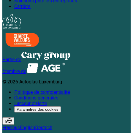
Solutions pour les entreprises
Carrière
Partie de
Membre de
©
2026
Autoglas Luxemburg
Politique de confidentialité
Conditions générales
Lanceur d’alerte
Paramètres des cookies
fr
Français
English
Deutsch