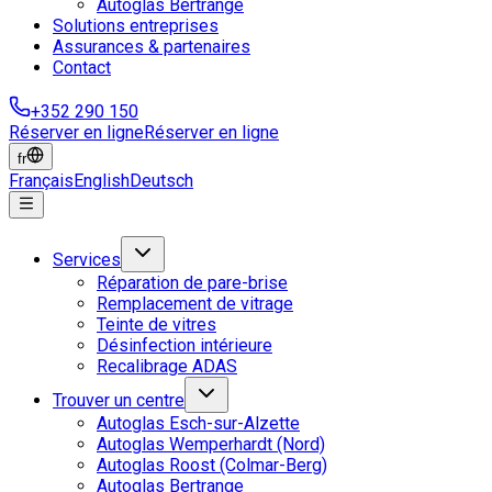
Autoglas Bertrange
Solutions entreprises
Assurances & partenaires
Contact
+352 290 150
Réserver en ligne
Réserver en ligne
fr
Français
English
Deutsch
Services
Réparation de pare-brise
Remplacement de vitrage
Teinte de vitres
Désinfection intérieure
Recalibrage ADAS
Trouver un centre
Autoglas Esch-sur-Alzette
Autoglas Wemperhardt (Nord)
Autoglas Roost (Colmar-Berg)
Autoglas Bertrange