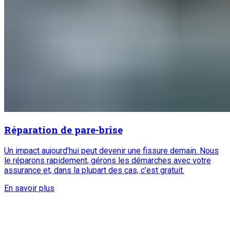
Réparation de pare-brise
Un impact aujourd’hui peut devenir une fissure demain. Nous
le réparons rapidement, gérons les démarches avec votre
assurance et, dans la plupart des cas, c’est gratuit.
En savoir plus