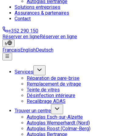
Autoglas Bertrange
Solutions entreprises
Assurances & partenaires
Contact
+352 290 150
Réserver en ligne
Réserver en ligne
fr
Français
English
Deutsch
Services
Réparation de pare-brise
Remplacement de vitrage
Teinte de vitres
Désinfection intérieure
Recalibrage ADAS
Trouver un centre
Autoglas Esch-sur-Alzette
Autoglas Wemperhardt (Nord)
Autoglas Roost (Colmar-Berg)
Autoglas Bertrange