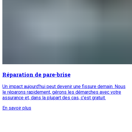
Réparation de pare-brise
Un impact aujourd’hui peut devenir une fissure demain. Nous
le réparons rapidement, gérons les démarches avec votre
assurance et, dans la plupart des cas, c’est gratuit.
En savoir plus