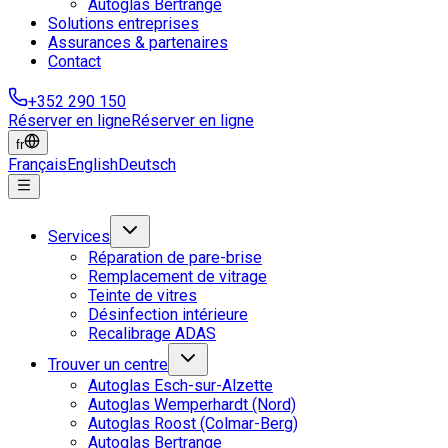
Autoglas Bertrange
Solutions entreprises
Assurances & partenaires
Contact
+352 290 150
Réserver en ligne
Réserver en ligne
fr
Français
English
Deutsch
Services
Réparation de pare-brise
Remplacement de vitrage
Teinte de vitres
Désinfection intérieure
Recalibrage ADAS
Trouver un centre
Autoglas Esch-sur-Alzette
Autoglas Wemperhardt (Nord)
Autoglas Roost (Colmar-Berg)
Autoglas Bertrange