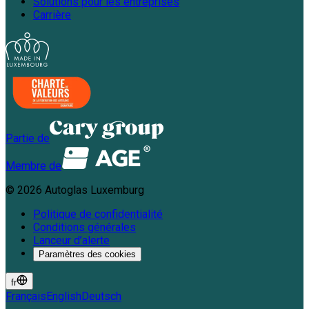
Solutions pour les entreprises
Carrière
Partie de
Membre de
©
2026
Autoglas Luxemburg
Politique de confidentialité
Conditions générales
Lanceur d’alerte
Paramètres des cookies
fr
Français
English
Deutsch