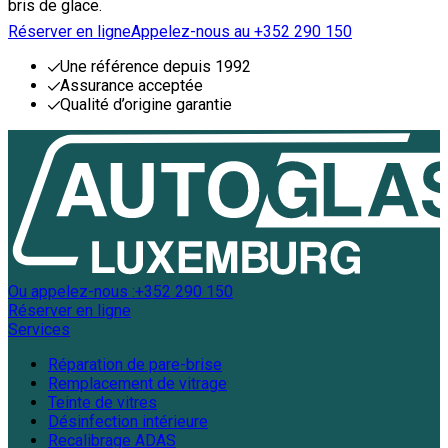
bris de glace.
Réserver en ligne
Appelez-nous au +352 290 150
Une référence depuis 1992
Assurance acceptée
Qualité d’origine garantie
Ou appelez-nous :
+352 290 150
Réserver en ligne
Services
Réparation de pare-brise
Remplacement de vitrage
Teinte de vitres
Désinfection intérieure
Recalibrage ADAS